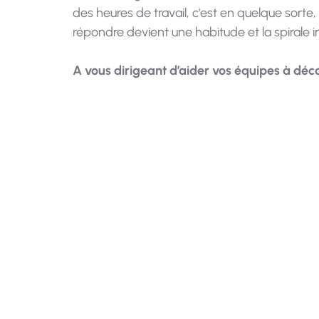
des heures de travail, c'est en quelque sorte, l
répondre devient une habitude et la spirale 
A vous dirigeant d’aider vos équipes à déc
En tant que 
d’encou
s’absent