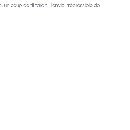
 un coup de fil tardif… l’envie irrépressible de
le et surtout
rsqu’ils
plusieurs