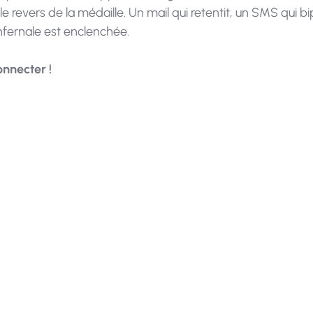
e revers de la médaille. Un mail qui retentit, un SMS qui bip,
infernale est enclenchée.
onnecter !
manager, il est important de montrer le bon exemp
rager vos collaborateurs à faire une réelle pause lo
ent, que ce soit pour un week-end prolongé ou pour 
semaines de vacances.