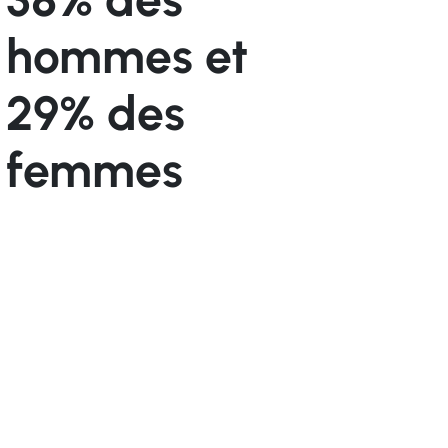
hommes et
29% des
femmes
profitent d’une déconnexion totale
pendant les week-ends et les vacances.