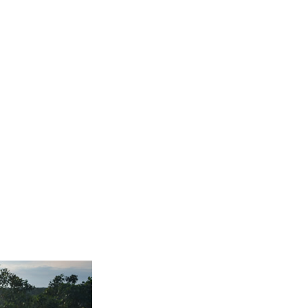
responsable de l’absence de
déconnexion avec le travail est le
smartphone.