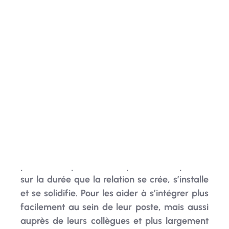
Passé le cap du recrutement, les premiers
jours de vos salariés au sein de votre
entreprise sont décisifs pour la suite ! Si la
première impression compte beaucoup, c’est
sur la durée que la relation se crée, s’installe
et se solidifie. Pour les aider à s’intégrer plus
facilement au sein de leur poste, mais aussi
auprès de leurs collègues et plus largement
de leur environnement de travail, quoi de