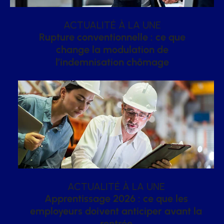
ACTUALITÉ À LA UNE
Rupture conventionnelle : ce que
change la modulation de
l’indemnisation chômage
ACTUALITÉ À LA UNE
Apprentissage 2026 : ce que les
employeurs doivent anticiper avant la
rentrée