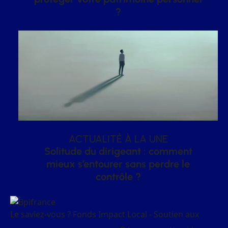
?
ACTUALITÉ À LA UNE
Solitude du dirigeant : comment
mieux s’entourer sans perdre le
contrôle ?
Le saviez-vous ?
Fonds Impact Local - Soutien aux