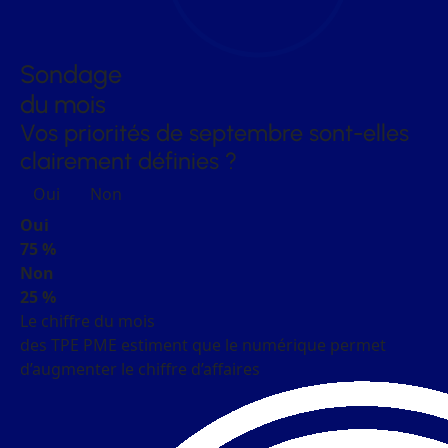
Sondage
du mois
Vos priorités de septembre sont-elles
clairement définies ?
Oui
Non
Oui
75 %
Non
25 %
Le chiffre du mois
des TPE PME estiment que le numérique permet
d’augmenter le chiffre d’affaires