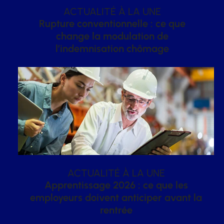
ACTUALITÉ À LA UNE
Rupture conventionnelle : ce que
change la modulation de
l’indemnisation chômage
ACTUALITÉ À LA UNE
Apprentissage 2026 : ce que les
employeurs doivent anticiper avant la
rentrée