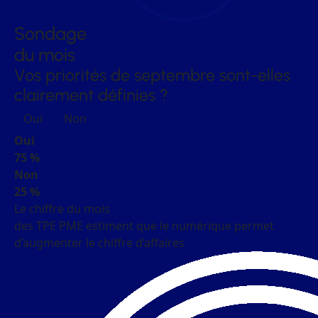
Sondage
du mois
Vos priorités de septembre sont-elles
clairement définies ?
Oui
Non
Oui
75 %
Non
25 %
Le chiffre du mois
des TPE PME estiment que le numérique permet
d’augmenter le chiffre d’affaires