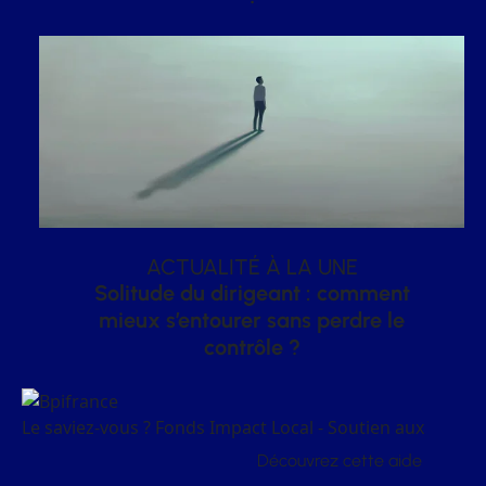
ACTUALITÉ À LA UNE
Solitude du dirigeant : comment
mieux s’entourer sans perdre le
contrôle ?
Le saviez-vous ?
Fonds Impact Local - Soutien aux
Découvrez cette aide