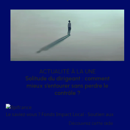
ACTUALITÉ À LA UNE
Solitude du dirigeant : comment
mieux s’entourer sans perdre le
contrôle ?
Le saviez-vous ?
Fonds Impact Local - Soutien aux
Découvrez cette aide