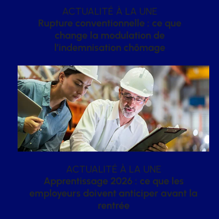
ACTUALITÉ À LA UNE
Rupture conventionnelle : ce que
change la modulation de
l’indemnisation chômage
ACTUALITÉ À LA UNE
Apprentissage 2026 : ce que les
employeurs doivent anticiper avant la
rentrée