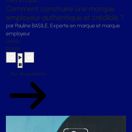
Place à l'Expert
Comment construire une marque
employeur authentique et crédible ?
par Pauline BASILE, Experte en marque et marque
employeur
0m00s
0m00s
Plus de podcasts