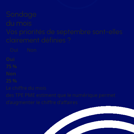
Sondage
du mois
Vos priorités de septembre sont-elles
clairement définies ?
Oui
Non
Oui
75 %
Non
25 %
Le chiffre du mois
des TPE PME estiment que le numérique permet
d’augmenter le chiffre d’affaires