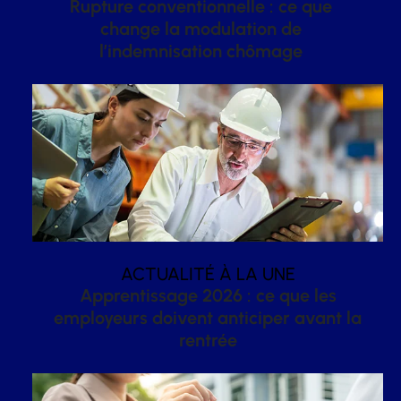
Rupture conventionnelle : ce que
change la modulation de
l’indemnisation chômage
ACTUALITÉ À LA UNE
Apprentissage 2026 : ce que les
employeurs doivent anticiper avant la
rentrée