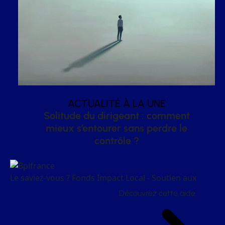
ACTUALITÉ À LA UNE
Solitude du dirigeant : comment
mieux s’entourer sans perdre le
contrôle ?
Le saviez-vous ?
Fonds Impact Local - Soutien aux
Découvrez cette aide