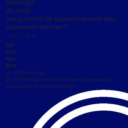
Sondage
du mois
Vos priorités de septembre sont-elles
clairement définies ?
Oui
Non
Oui
75 %
Non
25 %
Le chiffre du mois
des TPE PME estiment que le numérique permet
d’augmenter le chiffre d’affaires