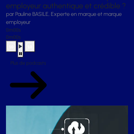
employeur authentique et crédible ?
par Pauline BASILE, Experte en marque et marque
employeur
0m00s
0m00s
Plus de podcasts