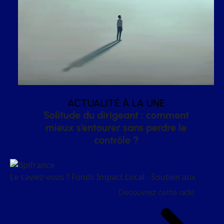
ACTUALITÉ À LA UNE
Solitude du dirigeant : comment
mieux s’entourer sans perdre le
contrôle ?
Le saviez-vous ?
Fonds Impact Local - Soutien aux
Découvrez cette aide