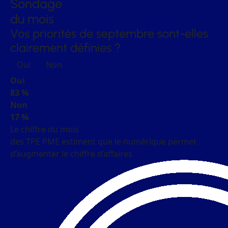
Sondage
du mois
Vos priorités de septembre sont-elles
clairement définies ?
Oui
Non
Oui
83 %
Non
17 %
Le chiffre du mois
des TPE PME estiment que le numérique permet
d’augmenter le chiffre d’affaires