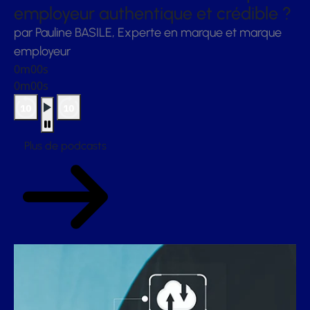
employeur authentique et crédible ?
par Pauline BASILE, Experte en marque et marque
employeur
0m00s
0m00s
Plus de podcasts