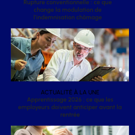
Rupture conventionnelle : ce que
change la modulation de
l’indemnisation chômage
ACTUALITÉ À LA UNE
Apprentissage 2026 : ce que les
employeurs doivent anticiper avant la
rentrée