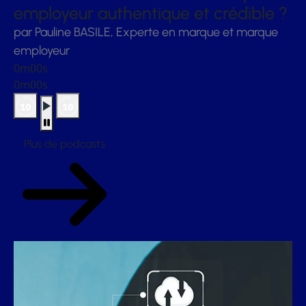
employeur authentique et crédible ?
par Pauline BASILE, Experte en marque et marque
employeur
0m00s
0m00s
Plus de podcasts