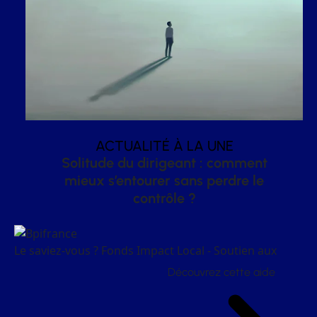
ACTUALITÉ À LA UNE
Solitude du dirigeant : comment
mieux s’entourer sans perdre le
contrôle ?
Le saviez-vous ?
Fonds Impact Local - Soutien aux
Découvrez cette aide