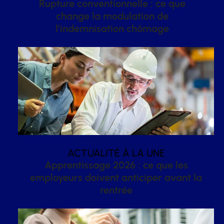
Rupture conventionnelle : ce que
change la modulation de
l’indemnisation chômage
ACTUALITÉ À LA UNE
Apprentissage 2026 : ce que les
employeurs doivent anticiper avant la
rentrée