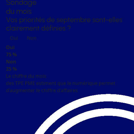
Sondage
du mois
Vos priorités de septembre sont-elles
clairement définies ?
Oui
Non
Oui
75 %
Non
25 %
Le chiffre du mois
des TPE PME estiment que le numérique permet
d’augmenter le chiffre d’affaires