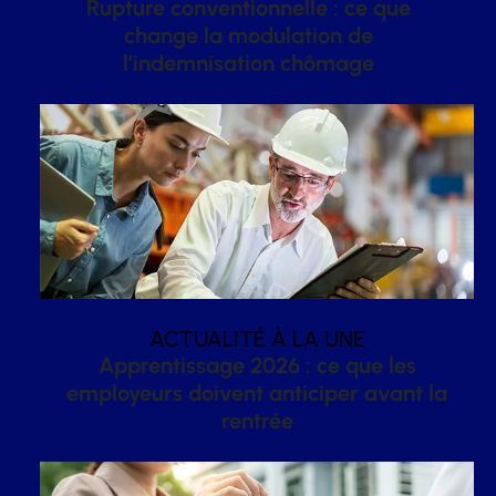
Rupture conventionnelle : ce que
change la modulation de
l’indemnisation chômage
ACTUALITÉ À LA UNE
Apprentissage 2026 : ce que les
employeurs doivent anticiper avant la
rentrée