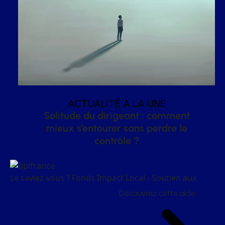
ACTUALITÉ À LA UNE
Solitude du dirigeant : comment
mieux s’entourer sans perdre le
contrôle ?
Le saviez-vous ?
Fonds Impact Local - Soutien aux
Découvrez cette aide