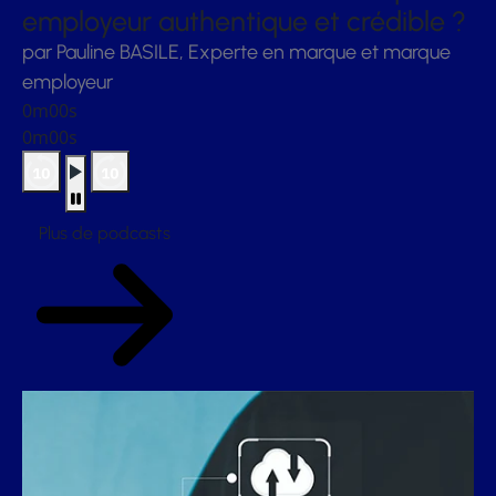
employeur authentique et crédible ?
par Pauline BASILE, Experte en marque et marque
employeur
0m00s
0m00s
Plus de podcasts