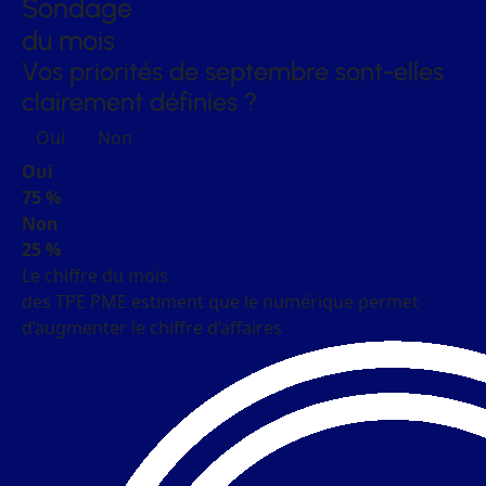
Sondage
du mois
Vos priorités de septembre sont-elles
clairement définies ?
Oui
Non
Oui
75 %
Non
25 %
Le chiffre du mois
des TPE PME estiment que le numérique permet
d’augmenter le chiffre d’affaires