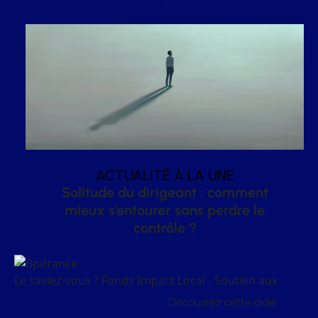
ACTUALITÉ À LA UNE
Solitude du dirigeant : comment
mieux s’entourer sans perdre le
contrôle ?
Le saviez-vous ?
Fonds Impact Local - Soutien aux
Découvrez cette aide