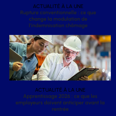
ACTUALITÉ À LA UNE
Rupture conventionnelle : ce que
change la modulation de
l’indemnisation chômage
ACTUALITÉ À LA UNE
Apprentissage 2026 : ce que les
employeurs doivent anticiper avant la
rentrée