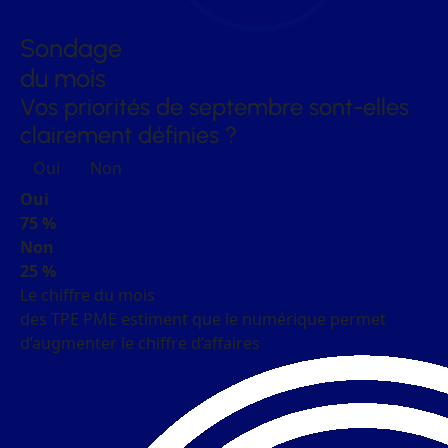
Sondage
du mois
Vos priorités de septembre sont-elles
clairement définies ?
Oui
Non
Oui
75 %
Non
25 %
Le chiffre du mois
des TPE PME estiment que le numérique permet
d’augmenter le chiffre d’affaires