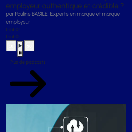
employeur authentique et crédible ?
par Pauline BASILE, Experte en marque et marque
employeur
0m00s
0m00s
Plus de podcasts