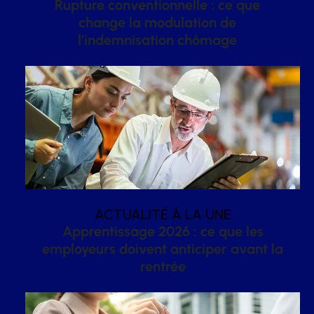
Rupture conventionnelle : ce que
change la modulation de
l’indemnisation chômage
ACTUALITÉ À LA UNE
Apprentissage 2026 : ce que les
employeurs doivent anticiper avant la
rentrée