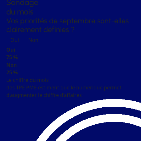
Sondage
du mois
Vos priorités de septembre sont-elles
clairement définies ?
Oui
Non
Oui
75 %
Non
25 %
Le chiffre du mois
des TPE PME estiment que le numérique permet
d’augmenter le chiffre d’affaires