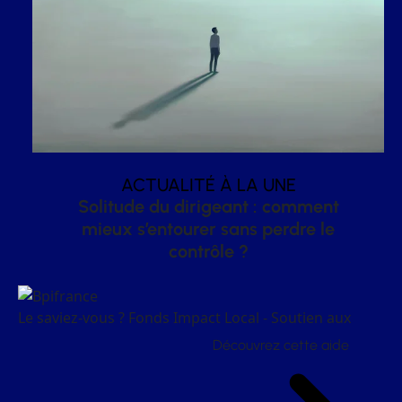
ACTUALITÉ À LA UNE
Solitude du dirigeant : comment
mieux s’entourer sans perdre le
contrôle ?
Le saviez-vous ?
Fonds Impact Local - Soutien aux
Découvrez cette aide