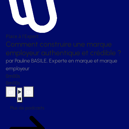
Place à l'Expert
Comment construire une marque
employeur authentique et crédible ?
par Pauline BASILE, Experte en marque et marque
employeur
0m00s
0m00s
Plus de podcasts