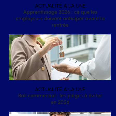
ACTUALITÉ À LA UNE
Apprentissage 2026 : ce que les
employeurs doivent anticiper avant la
rentrée
ACTUALITÉ À LA UNE
Bail commercial : les pièges à éviter
en 2026