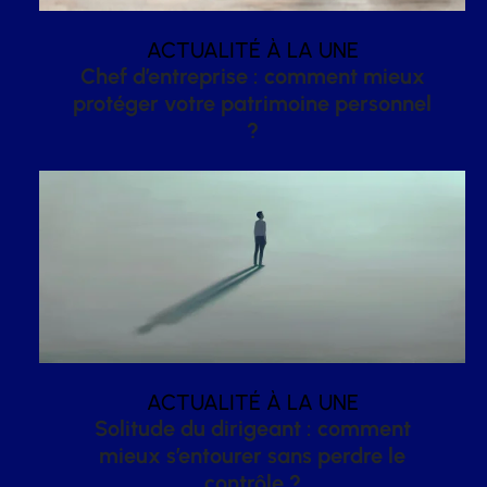
ACTUALITÉ À LA UNE
Chef d’entreprise : comment mieux
protéger votre patrimoine personnel
?
ACTUALITÉ À LA UNE
Solitude du dirigeant : comment
mieux s’entourer sans perdre le
contrôle ?