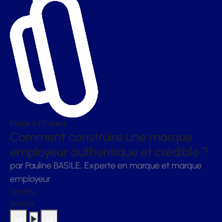
Place à l'Expert
Comment construire une marque
employeur authentique et crédible ?
par Pauline BASILE, Experte en marque et marque
employeur
0m00s
0m00s