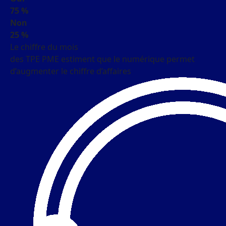
75 %
Non
25 %
Le chiffre du mois
des TPE PME estiment que le numérique permet
d’augmenter le chiffre d’affaires