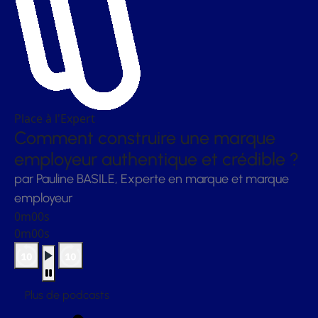
Place à l'Expert
Comment construire une marque
employeur authentique et crédible ?
par Pauline BASILE, Experte en marque et marque
employeur
0m00s
0m00s
Plus de podcasts