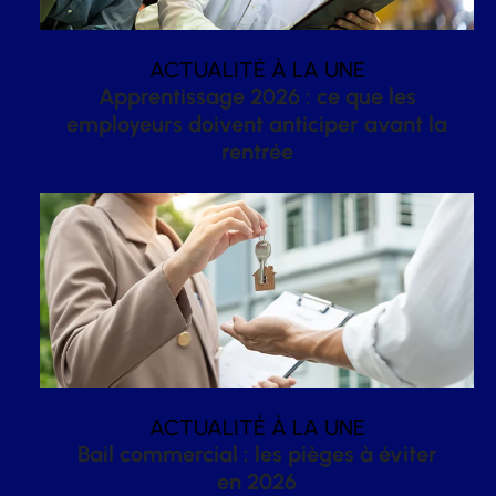
ACTUALITÉ À LA UNE
Apprentissage 2026 : ce que les
employeurs doivent anticiper avant la
rentrée
ACTUALITÉ À LA UNE
Bail commercial : les pièges à éviter
en 2026