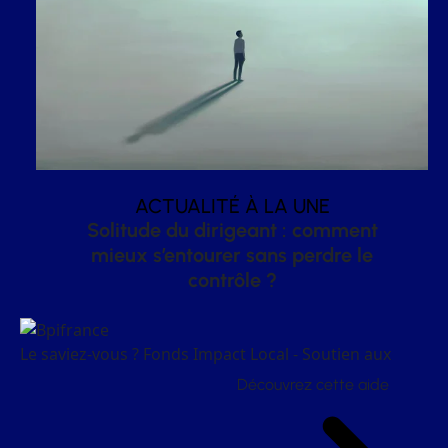
ACTUALITÉ À LA UNE
Solitude du dirigeant : comment
mieux s’entourer sans perdre le
contrôle ?
Le saviez-vous ?
Fonds Impact Local - Soutien aux
Découvrez cette aide