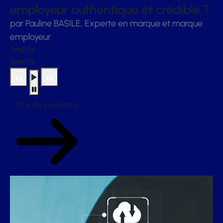
employeur authentique et crédible ?
par Pauline BASILE, Experte en marque et marque
employeur
0m00s
0m00s
Plus de podcasts