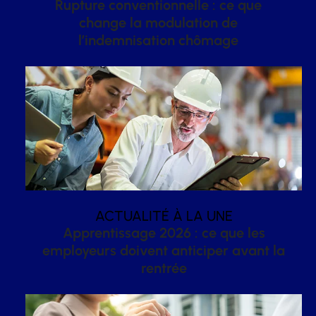
Rupture conventionnelle : ce que
change la modulation de
l’indemnisation chômage
ACTUALITÉ À LA UNE
Apprentissage 2026 : ce que les
employeurs doivent anticiper avant la
rentrée