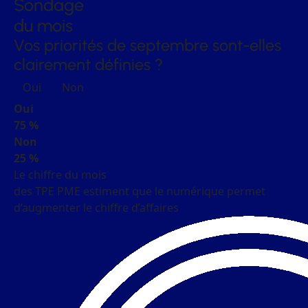
Sondage
du mois
Vos priorités de septembre sont-elles
clairement définies ?
Oui
Non
Oui
75 %
Non
25 %
Le chiffre du mois
des TPE PME estiment que le numérique permet
d’augmenter le chiffre d’affaires