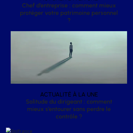
Chef d’entreprise : comment mieux
protéger votre patrimoine personnel
?
ACTUALITÉ À LA UNE
Solitude du dirigeant : comment
mieux s’entourer sans perdre le
contrôle ?