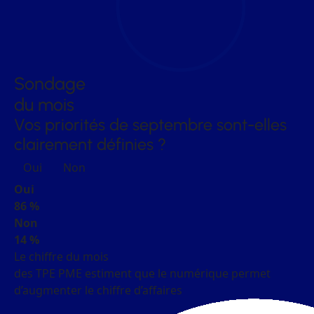
Sondage
du mois
Vos priorités de septembre sont-elles
clairement définies ?
Oui
Non
Oui
86 %
Non
14 %
Le chiffre du mois
des TPE PME estiment que le numérique permet
d’augmenter le chiffre d’affaires