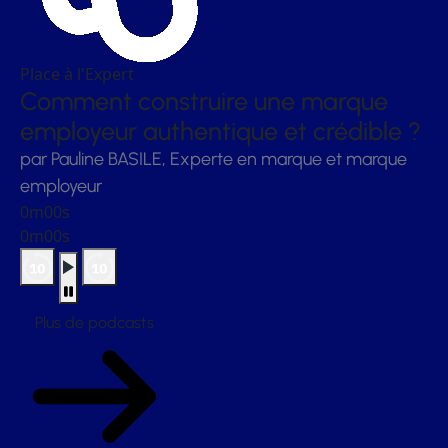
Place à l'Expert
Comment construire une marque
employeur authentique et crédible ?
par Pauline BASILE, Experte en marque et marque
employeur
0m00s
0m00s
Plus de podcasts