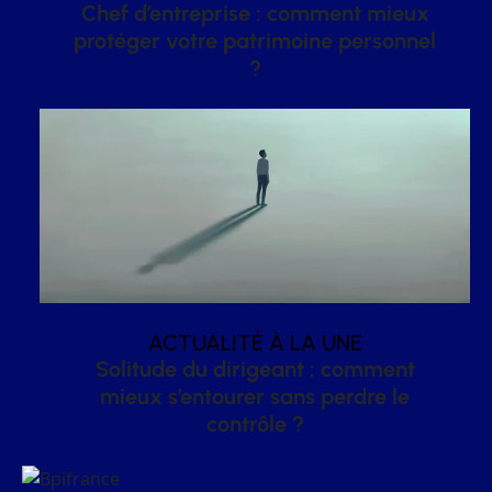
Chef d’entreprise : comment mieux
protéger votre patrimoine personnel
?
ACTUALITÉ À LA UNE
Solitude du dirigeant : comment
mieux s’entourer sans perdre le
contrôle ?