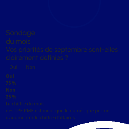
Sondage
du mois
Vos priorités de septembre sont-elles
clairement définies ?
Oui
Non
Oui
75 %
Non
25 %
Le chiffre du mois
des TPE PME estiment que le numérique permet
d’augmenter le chiffre d’affaires