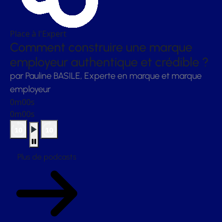
Place à l'Expert
Comment construire une marque
employeur authentique et crédible ?
par Pauline BASILE, Experte en marque et marque
employeur
0m00s
0m00s
Plus de podcasts