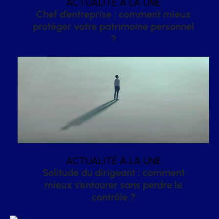
ACTUALITÉ À LA UNE
Chef d’entreprise : comment mieux
protéger votre patrimoine personnel
?
ACTUALITÉ À LA UNE
Solitude du dirigeant : comment
mieux s’entourer sans perdre le
contrôle ?