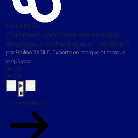
Place à l'Expert
Comment construire une marque
employeur authentique et crédible ?
par Pauline BASILE, Experte en marque et marque
employeur
0m00s
0m00s
Plus de podcasts