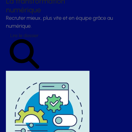
La transformation
numérique
Recruter mieux, plus vite et en équipe grâce au
numérique.
Lire le dossier