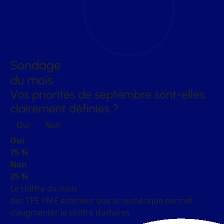
Sondage
du mois
Vos priorités de septembre sont-elles
clairement définies ?
Oui
Non
Oui
75 %
Non
25 %
Le chiffre du mois
des TPE PME estiment que le numérique permet
d’augmenter le chiffre d’affaires