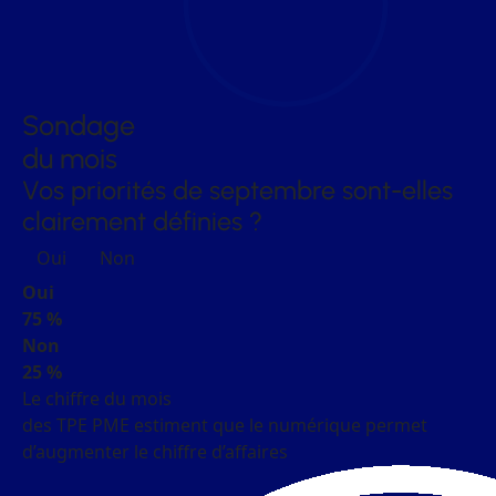
Sondage
du mois
Vos priorités de septembre sont-elles
clairement définies ?
Oui
Non
Oui
75 %
Non
25 %
Le chiffre du mois
des TPE PME estiment que le numérique permet
d’augmenter le chiffre d’affaires