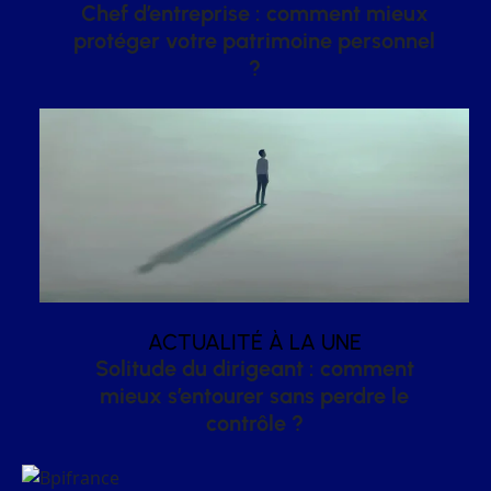
Chef d’entreprise : comment mieux
protéger votre patrimoine personnel
?
ACTUALITÉ À LA UNE
Solitude du dirigeant : comment
mieux s’entourer sans perdre le
contrôle ?