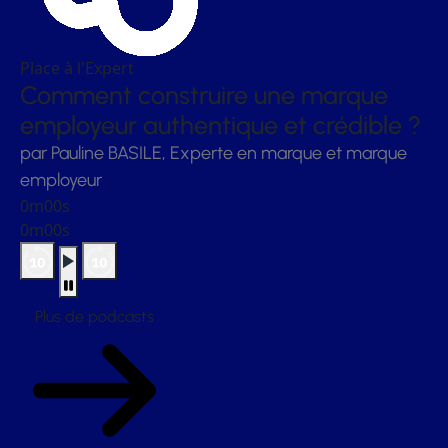
Place à l'Expert
Comment construire une marque
employeur authentique et crédible ?
par Pauline BASILE, Experte en marque et marque
employeur
0m00s
0m00s
Plus de podcasts