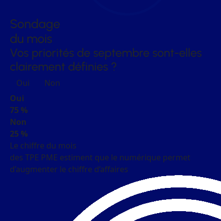
Sondage
du mois
Vos priorités de septembre sont-elles
clairement définies ?
Oui
Non
Oui
75 %
Non
25 %
Le chiffre du mois
des TPE PME estiment que le numérique permet
d’augmenter le chiffre d’affaires