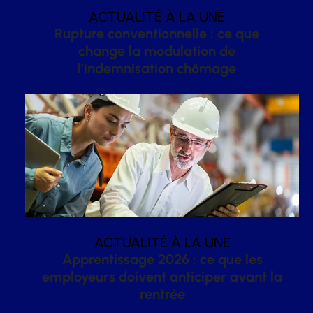
ACTUALITÉ À LA UNE
Rupture conventionnelle : ce que
change la modulation de
l’indemnisation chômage
ACTUALITÉ À LA UNE
Apprentissage 2026 : ce que les
employeurs doivent anticiper avant la
rentrée