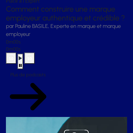
Place à l'Expert
Comment construire une marque
employeur authentique et crédible ?
par Pauline BASILE, Experte en marque et marque
employeur
0m00s
0m00s
Plus de podcasts