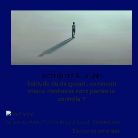
ACTUALITÉ À LA UNE
Solitude du dirigeant : comment
mieux s’entourer sans perdre le
contrôle ?
Le saviez-vous ?
Fonds Impact Local - Soutien aux
Découvrez cette aide