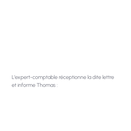
“Ne fais pas à autrui ce que tu
n’aimerais pas qu’on te fasse.”
L’expert-comptable réceptionne la dite lettre
et informe Thomas :