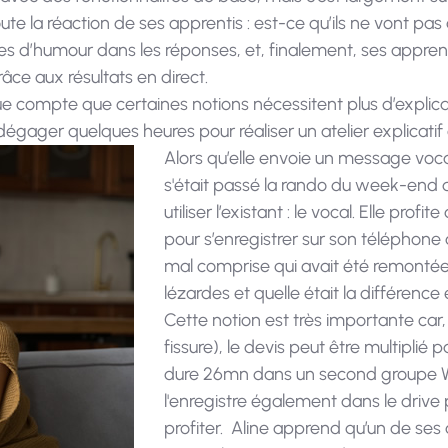
te la réaction de ses apprentis : est-ce qu’ils ne vont pas a
hes d’humour dans les réponses, et, finalement, ses apprent
âce aux résultats en direct.
due compte que certaines notions nécessitent plus d’explica
égager quelques heures pour réaliser un atelier explicatif 
Alors qu’elle envoie un message voc
s'était passé la rando du week-end d
utiliser l’existant : le vocal. Elle prof
pour s’enregistrer sur son téléphone
mal comprise qui avait été remontée
lézardes et quelle était la différence
Cette notion est très importante car
fissure), le devis peut être multiplié 
dure 26mn dans un second groupe Wha
l'enregistre également dans le drive
profiter. Aline apprend qu’un de ses