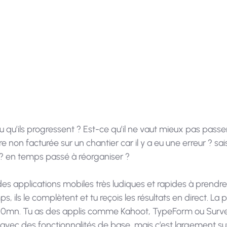
ceptique : “c’est une bonne idée, mais je n’ai pas le
corriger et encore moins de faire des contrôles !
qu’ils progressent ? Est-ce qu’il ne vaut mieux pas passer
non facturée sur un chantier car il y a eu une erreur ? sa
é ? en temps passé à réorganiser ?
des applications mobiles très ludiques et rapides à prendre 
ps, ils le complètent et tu reçois les résultats en direct. L
e sera 10mn. Tu as des applis comme Kahoot, TypeForm ou S
s avec des fonctionnalités de base, mais c’est largement suf