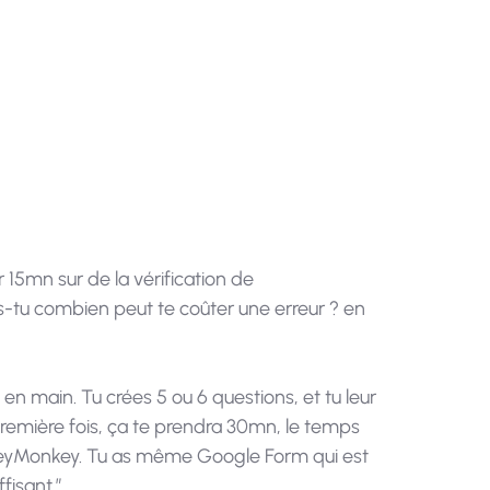
 temps de
 15mn sur de la vérification de
is-tu combien peut te coûter une erreur ? en
en main. Tu crées 5 ou 6 questions, et tu leur
a première fois, ça te prendra 30mn, le temps
urveyMonkey. Tu as même Google Form qui est
fisant.”