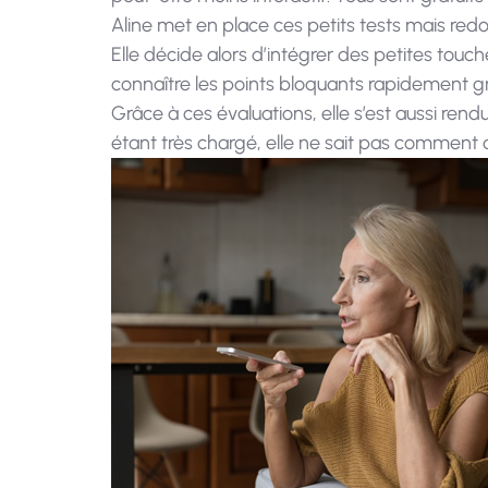
Aline met en place ces petits tests mais redou
Elle décide alors d’intégrer des petites touc
connaître les points bloquants rapidement gr
Grâce à ces évaluations, elle s’est aussi ren
étant très chargé, elle ne sait pas comment d