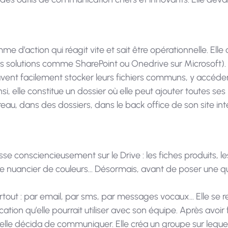
emme d’action qui réagit vite et sait être opérationnelle. Elle 
res solutions comme SharePoint ou Onedrive sur Microsoft).
ent facilement stocker leurs fichiers communs, y accéder
si, elle constitue un dossier où elle peut ajouter toutes ses
reau, dans des dossiers, dans le back office de son site in
lasse consciencieusement sur le Drive : les fiches produits, 
le nuancier de couleurs… Désormais, avant de poser une qu
artout : par email, par sms, par messages vocaux… Elle se r
ion qu’elle pourrait utiliser avec son équipe. Après avoir
lle décida de communiquer. Elle créa un groupe sur lequel 