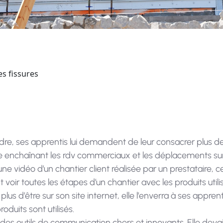
es fissures
re, ses apprentis lui demandent de leur consacrer plus de
re enchaînant les rdv commerciaux et les déplacements sur
une vidéo d’un chantier client réalisée par un prestataire, c
ont voir toutes les étapes d’un chantier avec les produits ut
 plus d’être sur son site internet, elle l’enverra à ses app
duits sont utilisés.
s des outils de communication chers et innovants. Elle devait 