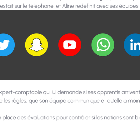
restait sur le téléphone, et Aline redéfinit avec ses équipes
ert-comptable qui lui demande si ses apprentis arrivent à
te les règles, que son équipe communique et qu’elle a moin
place des évaluations pour contrôler si les notions sont b