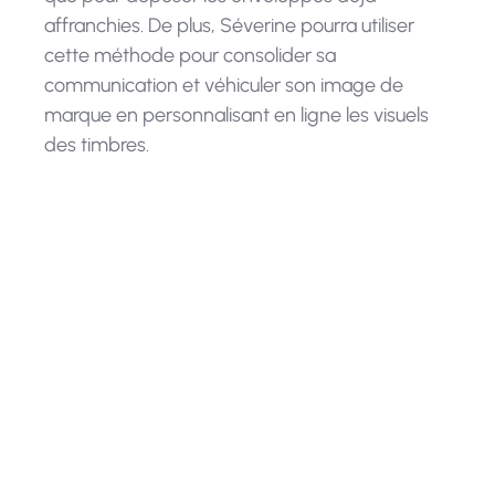
affranchies. De plus, Séverine pourra utiliser
cette méthode pour consolider sa
communication et véhiculer son image de
marque en personnalisant en ligne les visuels
des timbres.
Le digital n’est donc pas la fin du
papier, mais un allié qui l’aide à
s’adapter aux usages actuels et qui
lui apporte des perspectives
d’évolutions.