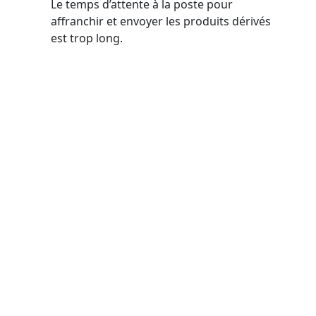
Le temps d’attente à la poste pour
affranchir et envoyer les produits dérivés
est trop long.
La société du mois
-
Activités :
Production et placement
d'intermittents / Communication et
distribution de produits dérivés
-
Spécialités :
Musique
-
Fondateurs :
Séverine.D
-
Année de création :
2002
-
Chiffre d’Affaires 2021 :
500 000€