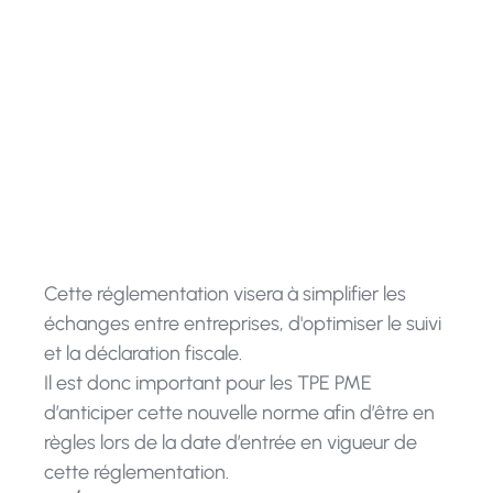
terme devenir un incontournable.
La
DGFIP prévoit de rendre la
facturation électronique entre
entreprises assujetties à la TVA
obligatoire pour 2026.
Cette réglementation visera à simplifier les
échanges entre entreprises, d'optimiser le suivi
et la déclaration fiscale.
Il est donc important pour les TPE PME
d’anticiper cette nouvelle norme afin d’être en
règles lors de la date d’entrée en vigueur de
cette réglementation.