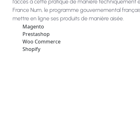
l’accès à cette pratique de manière techniquement e
France Num, le programme gouvernemental français dé
mettre en ligne ses produits de manière aisée.
Magento
Prestashop
Woo Commerce
Shopify
Ces plateformes proposent des solutio
20€ à 40€ par mois pour permettre de cr
de paiem