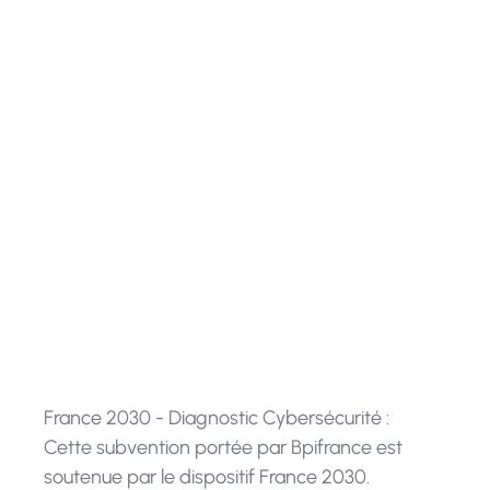
Il existe diverses subventions
nationales et européennes pour
encourager les TPE et PME à adopter
des technologies numériques.
Ces subventions peuvent couvrir une
partie des coûts liés à l'achat de
matériel informatique, de logiciels, ou
encore de services de formation.
France 2030 - Diagnostic Cybersécurité :
Cette subvention portée par Bpifrance est
soutenue par le dispositif France 2030.